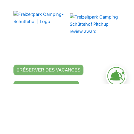
Trouver le calme, vivre le camping.
Ton camping 4 étoiles dans la Forêt-Noire
avec piscine extérieure, biergarten et sanitaires
modernes.
RÉSERVER DES VACANCES
ENVOYER UNE DEMANDE
CONTACT
Freizeitpark
Camping-Schüttehof
Schütteberg 7-9
72160 Horb am Neckar