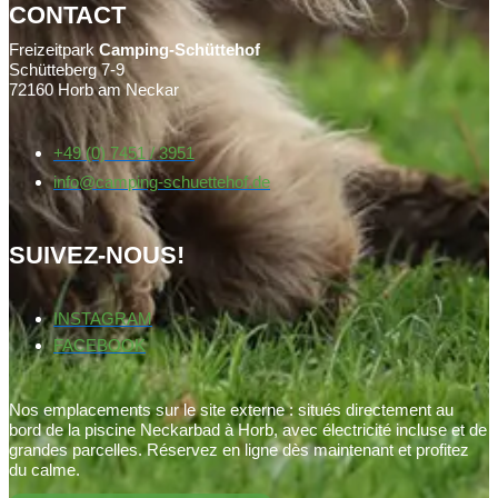
CONTACT
Freizeitpark
Camping-Schüttehof
Schütteberg 7-9
72160 Horb am Neckar
+49 (0) 7451 / 3951
info@camping-schuettehof.de
SUIVEZ-NOUS!
INSTAGRAM
FACEBOOK
Nos emplacements sur le site externe : situés directement au
bord de la piscine Neckarbad à Horb, avec électricité incluse et de
grandes parcelles. Réservez en ligne dès maintenant et profitez
du calme.